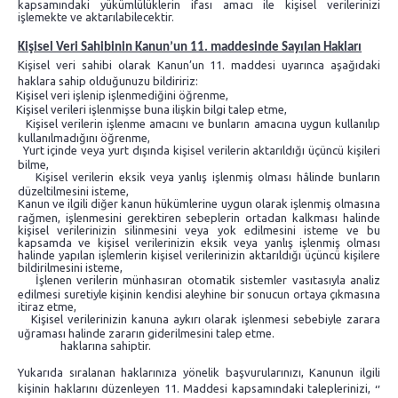
kapsamındaki yükümlülüklerin ifası amacı ile kişisel verilerinizi
işlemekte ve aktarılabilecektir.
Kişisel Veri Sahibinin Kanun’un 11. maddesinde Sayılan Hakları
Kişisel veri sahibi olarak Kanun’un 11. maddesi uyarınca aşağıdaki
haklara sahip olduğunuzu bildiririz:
Kişisel veri işlenip işlenmediğini öğrenme,
Kişisel verileri işlenmişse buna ilişkin bilgi talep etme,
Kişisel verilerin işlenme amacını ve bunların amacına uygun kullanılıp
kullanılmadığını öğrenme,
Yurt içinde veya yurt dışında kişisel verilerin aktarıldığı üçüncü kişileri
bilme,
Kişisel verilerin eksik veya yanlış işlenmiş olması hâlinde bunların
düzeltilmesini isteme,
Kanun ve ilgili diğer kanun hükümlerine uygun olarak işlenmiş olmasına
rağmen, işlenmesini gerektiren sebeplerin ortadan kalkması halinde
kişisel verilerinizin silinmesini veya yok edilmesini isteme ve bu
kapsamda ve kişisel verilerinizin eksik veya yanlış işlenmiş olması
halinde yapılan işlemlerin kişisel verilerinizin aktarıldığı üçüncü kişilere
bildirilmesini isteme,
İşlenen verilerin münhasıran otomatik sistemler vasıtasıyla analiz
edilmesi suretiyle kişinin kendisi aleyhine bir sonucun ortaya çıkmasına
itiraz etme,
Kişisel verilerinizin kanuna aykırı olarak işlenmesi sebebiyle zarara
uğraması halinde zararın giderilmesini talep etme.
haklarına sahiptir.
Yukarıda sıralanan haklarınıza yönelik başvurularınızı, Kanunun ilgili
kişinin haklarını düzenleyen 11. Maddesi kapsamındaki taleplerinizi,
‘’