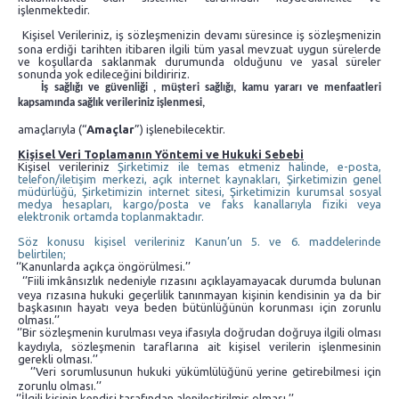
işlenmektedir.
Kişisel Verileriniz, iş sözleşmenizin devamı süresince iş sözleşmenizin
sona erdiği tarihten itibaren ilgili tüm yasal mevzuat uygun sürelerde
ve koşullarda saklanmak durumunda olduğunu ve yasal süreler
sonunda yok edileceğini bildiririz.
İş sağlığı ve güvenliği , müşteri sağlığı, kamu yararı ve menfaatleri
kapsamında sağlık verileriniz işlenmesi,
amaçlarıyla (“
Amaçlar
”) işlenebilecektir.
Kişisel Veri Toplamanın Yöntemi ve Hukuki Sebebi
Kişisel verileriniz
Şirketimiz ile temas etmeniz halinde, e-posta,
telefon/iletişim merkezi, açık internet kaynakları, Şirketimizin genel
müdürlüğü, Şirketimizin internet sitesi, Şirketimizin kurumsal sosyal
medya hesapları, kargo/posta ve faks kanallarıyla fiziki veya
elektronik ortamda toplanmaktadır.
Söz konusu kişisel verileriniz Kanun’un 5. ve 6. maddelerinde
belirtilen;
‘‘Kanunlarda açıkça öngörülmesi.’’
‘’Fiili imkânsızlık nedeniyle rızasını açıklayamayacak durumda bulunan
veya rızasına hukuki geçerlilik tanınmayan kişinin kendisinin ya da bir
başkasının hayatı veya beden bütünlüğünün korunması için zorunlu
olması.’’
‘’Bir sözleşmenin kurulması veya ifasıyla doğrudan doğruya ilgili olması
kaydıyla, sözleşmenin taraflarına ait kişisel verilerin işlenmesinin
gerekli olması.’’
‘’Veri sorumlusunun hukuki yükümlülüğünü yerine getirebilmesi için
zorunlu olması.’’
‘’İlgili kişinin kendisi tarafından alenileştirilmiş olması.’’