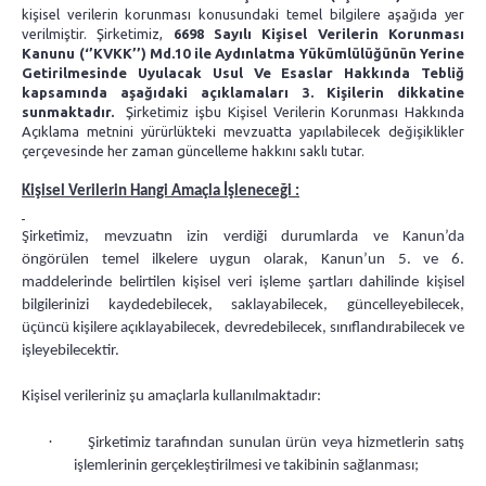
kişisel verilerin korunması konusundaki temel bilgilere aşağıda yer
verilmiştir. Şirketimiz,
6698 Sayılı Kişisel Verilerin Korunması
Kanunu (‘’KVKK’’)
Md.10 ile Aydınlatma Yükümlülüğünün Yerine
Getirilmesinde Uyulacak Usul Ve Esaslar Hakkında Tebliğ
kapsamında aşağıdaki açıklamaları 3. Kişilerin dikkatine
sunmaktadır.
Şirketimiz işbu Kişisel Verilerin Korunması Hakkında
Açıklama metnini yürürlükteki mevzuatta yapılabilecek değişiklikler
çerçevesinde her zaman güncelleme hakkını saklı tutar.
Kişisel Verilerin Hangi Amaçla İşleneceği :
Şirketimiz, mevzuatın izin verdiği durumlarda ve
Kanun’da
öngörülen temel ilkelere uygun olarak, Kanun’un 5. ve 6.
maddelerinde belirtilen kişisel veri işleme şartları dahilinde
kişisel
bilgilerinizi kaydedebilecek, saklayabilecek, güncelleyebilecek,
üçüncü kişilere açıklayabilecek, devredebilecek, sınıflandırabilecek ve
işleyebilecektir.
Kişisel verileriniz şu amaçlarla kullanılmaktadır:
·
Şirketimiz tarafından sunulan ürün veya hizmetlerin satış
işlemlerinin gerçekleştirilmesi ve takibinin sağlanması;