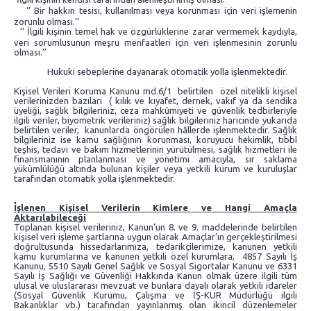
‘’ Bir hakkın tesisi, kullanılması veya korunması için veri işlemenin
zorunlu olması.’’
‘’ İlgili kişinin temel hak ve özgürlüklerine zarar vermemek kaydıyla,
veri sorumlusunun meşru menfaatleri için veri işlenmesinin zorunlu
olması.’’
Hukuki sebeplerine dayanarak otomatik yolla işlenmektedir.
Kişisel Verileri Koruma Kanunu md.6/1 belirtilen özel nitelikli kişisel
verilerinizden bazıları ( kılık ve kıyafet, dernek, vakıf ya da sendika
üyeliği, sağlık bilgileriniz, ceza mahkûmiyeti ve güvenlik tedbirleriyle
ilgili veriler, biyometrik verileriniz) sağlık bilgileriniz haricinde yukarıda
belirtilen veriler, kanunlarda öngörülen hâllerde işlenmektedir. Sağlık
bilgileriniz ise kamu sağlığının korunması, koruyucu hekimlik, tıbbî
teşhis, tedavi ve bakım hizmetlerinin yürütülmesi, sağlık hizmetleri ile
finansmanının planlanması ve yönetimi amacıyla, sır saklama
yükümlülüğü altında bulunan kişiler veya yetkili kurum ve kuruluşlar
tarafından otomatik yolla işlenmektedir.
İşlenen
Kişisel Verilerin Kimlere ve Hangi Amaçla
Aktarılabileceği
Toplanan kişisel verileriniz, Kanun’un 8. ve 9. maddelerinde belirtilen
kişisel veri işleme şartlarına uygun olarak Amaçlar’ın gerçekleştirilmesi
doğrultusunda hissedarlarımıza, tedarikçilerimize, kanunen yetkili
kamu kurumlarına ve kanunen yetkili özel kurumlara, 4857 Sayılı İş
Kanunu, 5510 Sayılı Genel Sağlık ve Sosyal Sigortalar Kanunu ve 6331
Sayılı İş Sağlığı ve Güvenliği Hakkında Kanun olmak üzere ilgili tüm
ulusal ve uluslararası mevzuat ve bunlara dayalı olarak yetkili idareler
(Sosyal Güvenlik Kurumu, Çalışma ve İŞ-KUR Müdürlüğü ilgili
Bakanlıklar vb.) tarafından yayınlanmış olan ikincil düzenlemeler