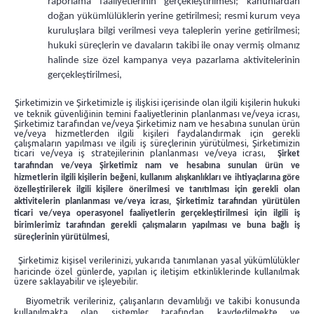
raporlama faaliyetlerinin gerçekleştirilmesi; kanunlardan
doğan yükümlülüklerin yerine getirilmesi; resmi kurum veya
kuruluşlara bilgi verilmesi veya taleplerin yerine getirilmesi;
hukuki süreçlerin ve davaların takibi ile onay vermiş olmanız
halinde size özel kampanya veya pazarlama aktivitelerinin
gerçekleştirilmesi,
Şirketimizin ve Şirketimizle iş ilişkisi içerisinde olan ilgili kişilerin hukuki
ve teknik güvenliğinin temini faaliyetlerinin planlanması ve/veya icrası,
Şirketimiz tarafından ve/veya Şirketimiz nam ve hesabına sunulan ürün
ve/veya hizmetlerden ilgili kişileri faydalandırmak için gerekli
çalışmaların yapılması ve ilgili iş süreçlerinin yürütülmesi, Şirketimizin
ticari ve/veya iş stratejilerinin planlanması ve/veya icrası,
Şirket
tarafından ve/veya Şirketimiz nam ve hesabına sunulan ürün ve
hizmetlerin ilgili kişilerin beğeni, kullanım alışkanlıkları ve ihtiyaçlarına göre
özelleştirilerek ilgili kişilere önerilmesi ve tanıtılması için gerekli olan
aktivitelerin planlanması ve/veya icrası,
Şirketimiz tarafından yürütülen
ticari ve/veya operasyonel faaliyetlerin gerçekleştirilmesi için ilgili iş
birimlerimiz tarafından gerekli çalışmaların yapılması ve buna bağlı iş
süreçlerinin yürütülmesi,
Şirketimiz kişisel verilerinizi, yukarıda tanımlanan yasal yükümlülükler
haricinde özel günlerde, yapılan iç iletişim etkinliklerinde kullanılmak
üzere saklayabilir ve işleyebilir.
Biyometrik verileriniz, çalışanların devamlılığı ve takibi konusunda
kullanılmakta olan sistemler tarafından kaydedilmekte ve