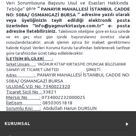
Veri Sorumlusuna Başvuru Usul ve Esasları Hakkında
göre
‘’
PANAYIR MAHALLESİ İSTANBUL CADDE
Tebliğe”
‘’ adresine yazılı olarak
NO: 508A/ OSMANGAZİ BURSA
veya üyeliğinizin teyit edildiği elektronik posta
üzerinden ‘‘info@yagmurkirtasiye.com.tr’’ e- posta
adresine iletebilirsiniz.
Talebinizin niteliğine göre en kısa sürede
ve en geç otuz gün içinde başvurularınız ücretsiz olarak
sonuçlandırılacaktır; ancak işlemin ayrıca bir maliyet gerektirmesi
halinde Kişisel Verileri Koruma Kurulu tarafından belirlenecek tarifeye
göre tarafınızdan ücret talep edilebilecektir.
İLETİŞİM BİLGİLERİ :
Şirket Unvanı :
YAĞMUR KİTAP KIRTASİYE OYUNCAK BİLGİSAYAR
SANAYİ VE TİCARET LİMİTED ŞİRKETİ
PANAYIR MAHALLESİ İSTANBUL CADDE NO:
Adres :
508A/ OSMANGAZİ BURSA
ULUDAĞ V.D. No: 7340022320
Ticaret Sicil No :
33821
Mersis No :
0734002232000025
İletişim :
08503051818
Sorumlu Kişi :
Abdullah Harun DURSUN
KURUMSAL