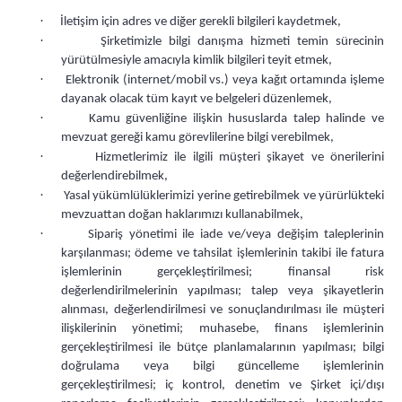
·
İletişim için adres ve diğer gerekli bilgileri kaydetmek,
·
Şirketimizle bilgi danışma hizmeti temin sürecinin
yürütülmesiyle amacıyla kimlik bilgileri teyit etmek,
·
Elektronik (internet/mobil vs.) veya kağıt ortamında işleme
dayanak olacak tüm kayıt ve belgeleri düzenlemek,
·
Kamu güvenliğine ilişkin hususlarda talep halinde ve
mevzuat gereği kamu görevlilerine bilgi verebilmek,
·
Hizmetlerimiz ile ilgili müşteri şikayet ve önerilerini
değerlendirebilmek,
·
Yasal yükümlülüklerimizi yerine getirebilmek ve yürürlükteki
mevzuattan doğan haklarımızı kullanabilmek,
·
Sipariş yönetimi ile iade ve/veya değişim taleplerinin
karşılanması; ödeme ve tahsilat işlemlerinin takibi ile fatura
işlemlerinin gerçekleştirilmesi; finansal risk
değerlendirilmelerinin yapılması; talep veya şikayetlerin
alınması, değerlendirilmesi ve sonuçlandırılması ile müşteri
ilişkilerinin yönetimi; muhasebe, finans işlemlerinin
gerçekleştirilmesi ile bütçe planlamalarının yapılması; bilgi
doğrulama veya bilgi güncelleme işlemlerinin
gerçekleştirilmesi; iç kontrol, denetim ve Şirket içi/dışı