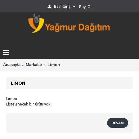
Bayi Giriş
Bayi Ol
Anasayfa
Markalar
Limon
LIMON
Limon
Listelenecek bir ürün yok
DEVAM