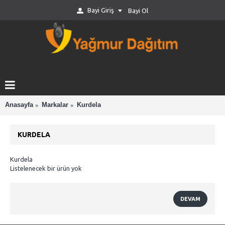
Bayi Giriş
Bayi Ol
Anasayfa
Markalar
Kurdela
KURDELA
Kurdela
Listelenecek bir ürün yok
DEVAM