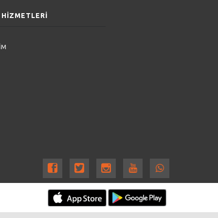
 HİZMETLERİ
İM