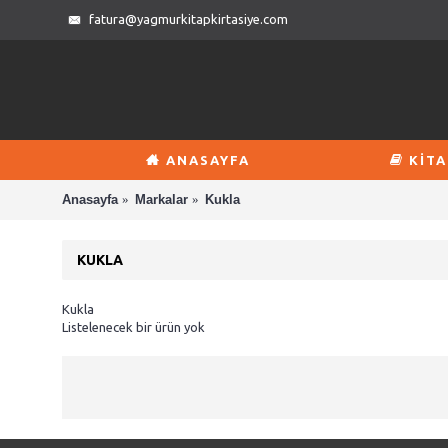
fatura@yagmurkitapkirtasiye.com
ANASAYFA
KİTA
Anasayfa
Markalar
Kukla
KUKLA
Kukla
Listelenecek bir ürün yok